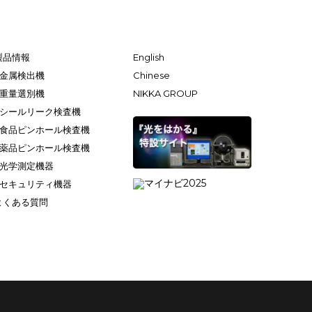
製品情報
English
金属検出機
Chinese
重量選別機
NIKKA GROUP
シールリーク検査機
食品ピンホール検査機
薬品ピンホール検査機
光学測定機器
セキュリティ機器
よくある質問