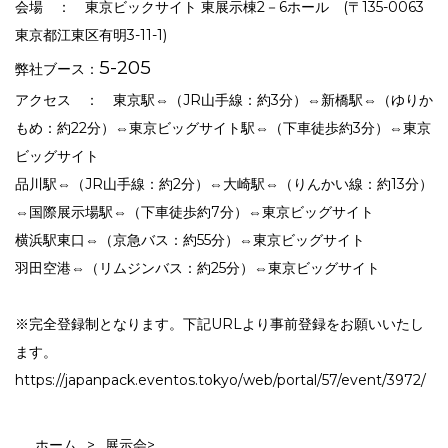
会場 ： 東京ビックサイト 東展示棟2－6ホール (〒135-0063
東京都江東区有明3-11-1)
5-205
弊社ブース：
アクセス ： 東京駅⇔（JR山手線：約3分）⇔新橋駅⇔（ゆりか
もめ：約22分）⇔東京ビッグサイト駅⇔（下車徒歩約3分）⇔東京
ビッグサイト
品川駅⇔（JR山手線：約2分）⇔大崎駅⇔（りんかい線：約13分）
⇔国際展示場駅⇔（下車徒歩約7分）⇔東京ビッグサイト
横浜駅東口⇔（京急バス：約55分）⇔東京ビッグサイト
羽田空港⇔（リムジンバス：約25分）⇔東京ビッグサイト
※完全登録制となります。下記URLより事前登録をお願いいたし
ます。
https://japanpack.eventos.tokyo/web/portal/57/event/3972/
ホーム
>
展示会
>