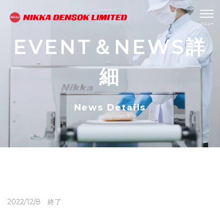
EVENT＆NEWS詳
細
News Details
2022/12/8 終了